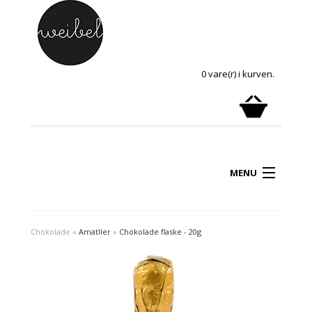
0 vare(r) i kurven.
MENU
Chokolade
»
Amatller
»
Chokolade flaske - 20g