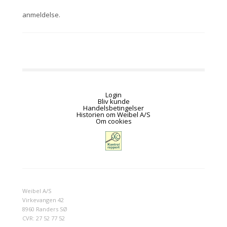
anmeldelse.
Login
Bliv kunde
Handelsbetingelser
Historien om Weibel A/S
Om cookies
Weibel A/S
Virkevangen 42
8960 Randers SØ
CVR: 27 52 77 52