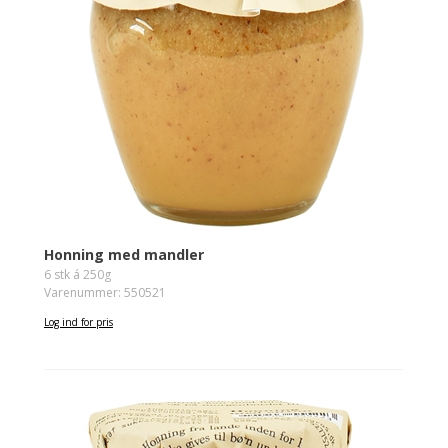
Honning med mandler
6 stk á 250g
Varenummer: 550521
Log ind for pris