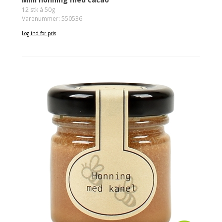
12 stk á 50g
Varenummer: 550536
Log ind for pris