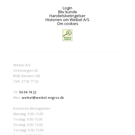
Login
Bliv kunde
Handelsbetingelser
Historien om Weibel A/S
Om cookies
Weibel A/S
Virkevangen 42
8960 Randers SØ
CVR: 27 52 77 52
Tlf:
96 94 74 22
Mail:
weibel@weibel-engros.dk
Kontorets åbningstider:
Mandag: 9.00-15.00
Tirsdag: 9.00-15.00
Onsdag: 9.00-15.00
Torsdag: 9.00-15.00