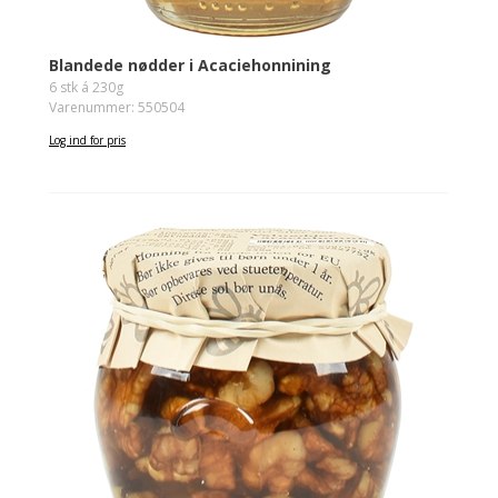
Blandede nødder i Acaciehonnining
6 stk á 230g
Varenummer: 550504
Log ind for pris