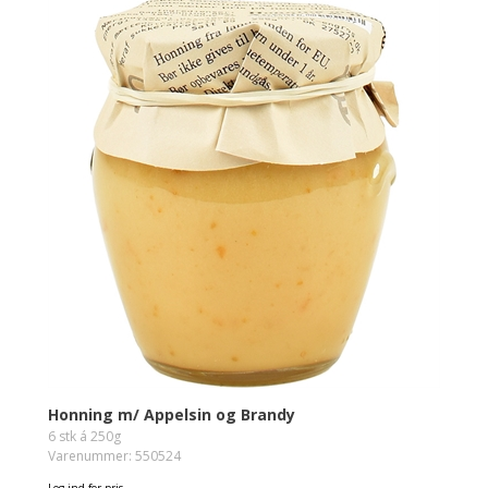
Honning m/ Appelsin og Brandy
6 stk á 250g
Varenummer: 550524
Log ind for pris