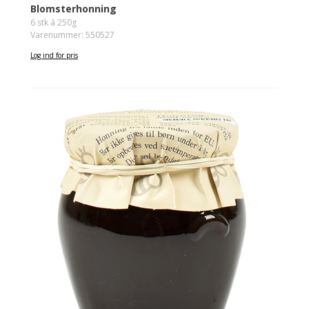
Blomsterhonning
6 stk á 250g
Varenummer: 550527
Log ind for pris