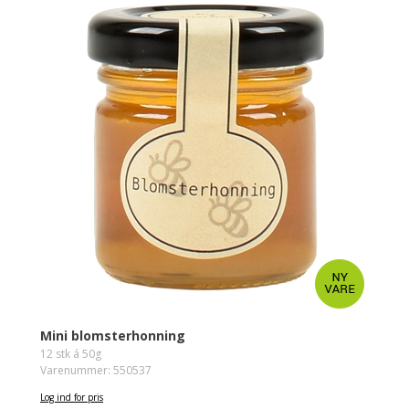
Mini blomsterhonning
12 stk á 50g
Varenummer: 550537
Log ind for pris