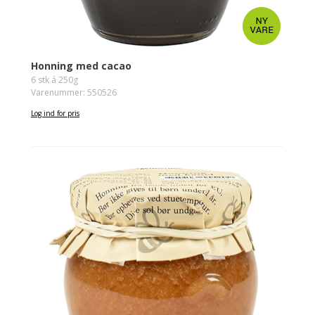
Honning med cacao
6 stk á 250g
Varenummer: 550526
Log ind for pris