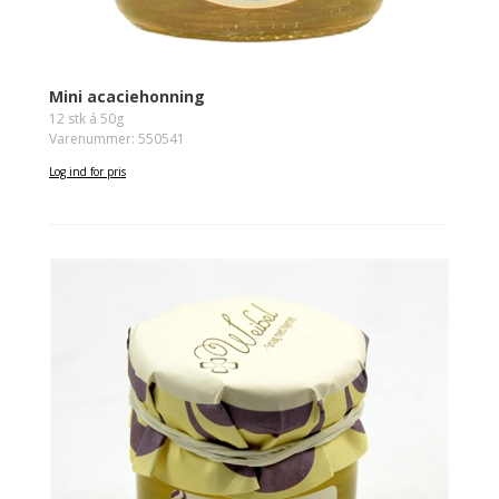
Mini acaciehonning
12 stk á 50g
Varenummer: 550541
Log ind for pris