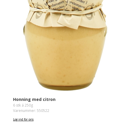
Honning med citron
6 stk á 250g
Varenummer: 550522
Log ind for pris