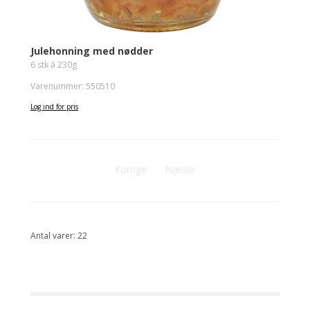
Julehonning med nødder
6 stk á 230g
Varenummer: 550510
Log ind for pris
Forrige
Næste
Antal varer: 22