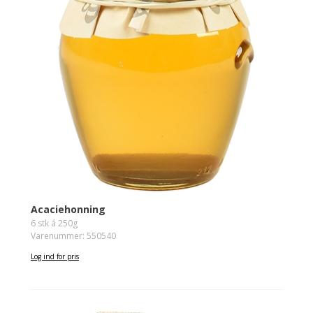
Acaciehonning
6 stk á 250g
Varenummer: 550540
Log ind for pris