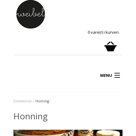
0 vare(r) i kurven.
MENU
Delikatesse
»
Honning
Honning