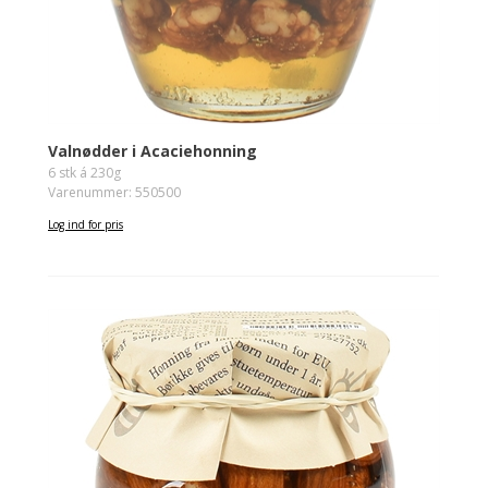
Valnødder i Acaciehonning
6 stk á 230g
Varenummer: 550500
Log ind for pris