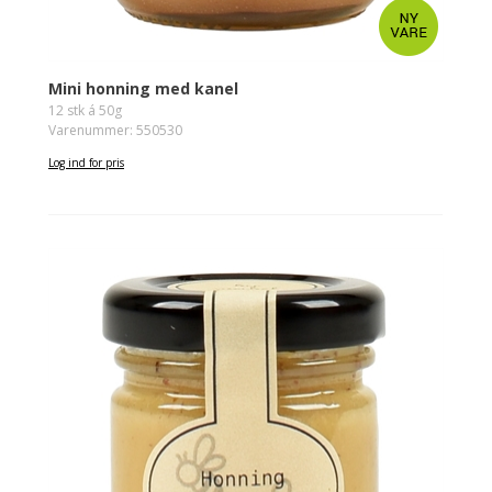
Mini honning med kanel
12 stk á 50g
Varenummer: 550530
Log ind for pris