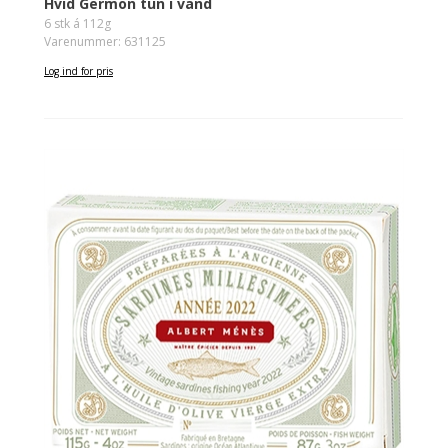
Hvid Germon tun i vand
6 stk á 112g
Varenummer: 631125
Log ind for pris