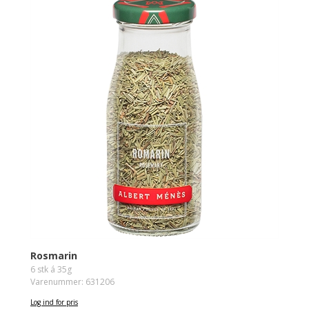
Rosmarin
6 stk á 35g
Varenummer: 631206
Log ind for pris