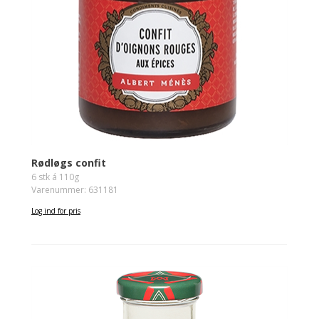
Rødløgs confit
6 stk á 110g
Varenummer: 631181
Log ind for pris