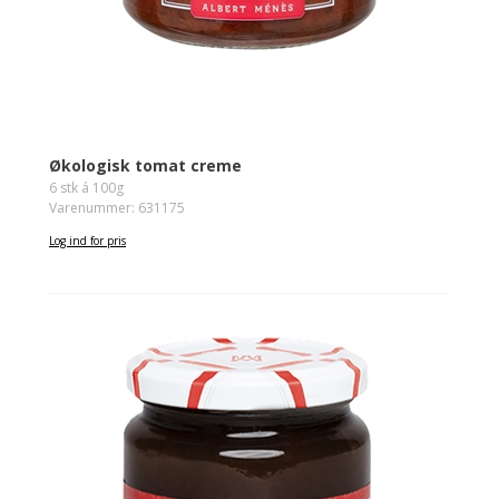
Økologisk tomat creme
6 stk á 100g
Varenummer: 631175
Log ind for pris