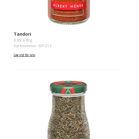
Tandori
6 stk á 80g
Varenummer: 631213
Log ind for pris