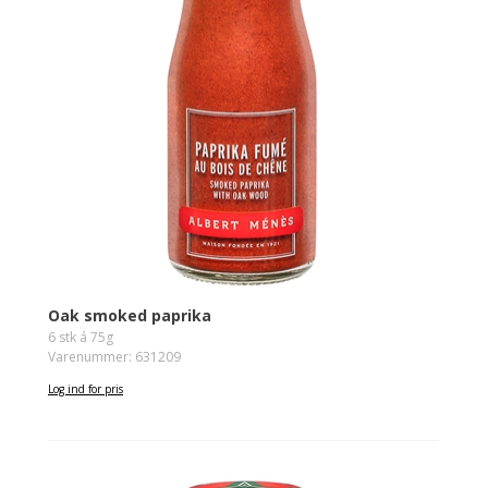
Oak smoked paprika
6 stk á 75g
Varenummer: 631209
Log ind for pris