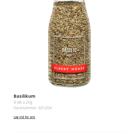
Basilikum
6 stk á 20g
Varenummer: 631204
Log ind for pris