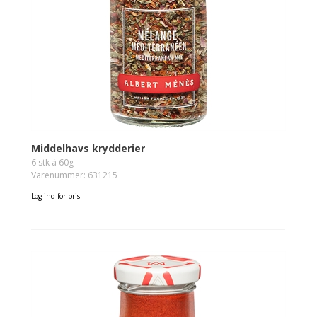
Middelhavs krydderier
6 stk á 60g
Varenummer: 631215
Log ind for pris