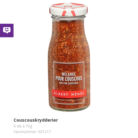
Couscouskrydderier
6 stk á 70g
Varenummer: 631217