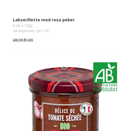
Lakserillette med rosa peber
6 stk á 100g
Varenummer: 631179
Log ind for pris