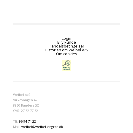
Login
Bliv kunde
Handelsbetingelser
Historien om Weibel A/S
Om cookies
Weibel A/S
Virkevangen 42
8960 Randers SØ
CVR: 27 52 77 52
Tlf:
96 94 74 22
Mail:
weibel@weibel-engros.dk