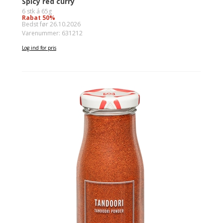
Spicy red curry
6 stk á 65g
Rabat 50%
Bedst før 26.10.2026
Varenummer: 631212
Log ind for pris