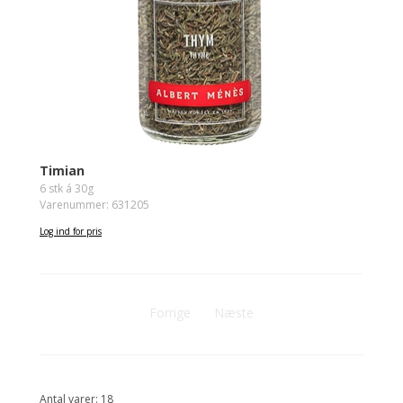
Timian
6 stk á 30g
Varenummer: 631205
Log ind for pris
Forrige
Næste
Antal varer: 18