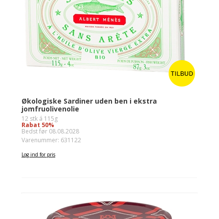
Økologiske Sardiner uden ben i ekstra
jomfruolivenolie
12 stk á 115g
Rabat 50%
Bedst før 08.08.2028
Varenummer: 631122
Log ind for pris