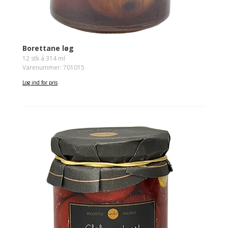
Borettane løg
12 stk á 314 ml
Varenummer: 701015
Log ind for pris