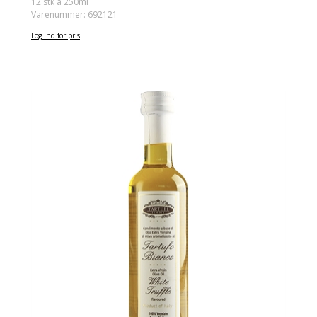
12 stk á 250ml
Varenummer: 692121
Log ind for pris