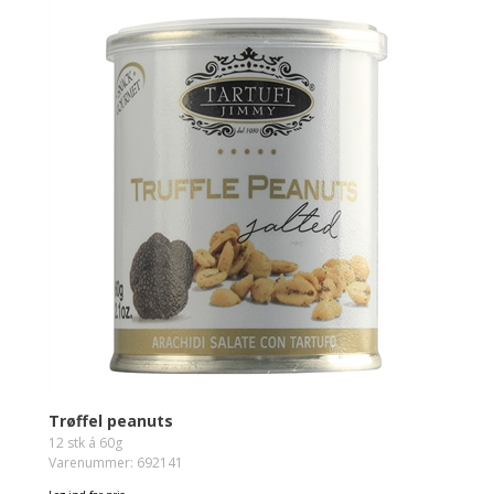
Trøffel peanuts
12 stk á 60g
Varenummer: 692141