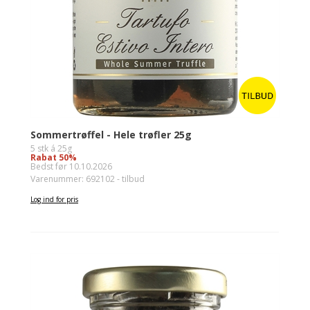
Sommertrøffel - Hele trøfler 25g
5 stk á 25g
Rabat 50%
Bedst før 10.10.2026
Varenummer: 692102 - tilbud
Log ind for pris