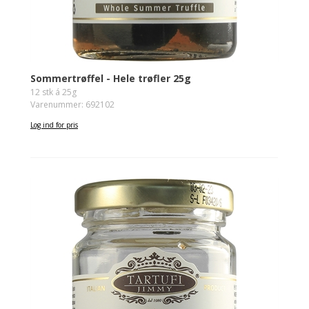
Sommertrøffel - Hele trøfler 25g
12 stk á 25g
Varenummer: 692102
Log ind for pris