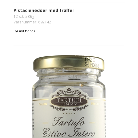
Pistacienødder med trøffel
12 stk á 36g
Varenummer: 692142
Log ind for pris