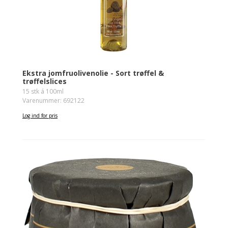
Ekstra jomfruolivenolie - Sort trøffel &
trøffelslices
15 stk á 100ml
Varenummer: 692122
Log ind for pris