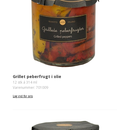
Grillet peberfrugt i olie
12 stk á 314 ml
Varenummer: 701009
Log ind for pris