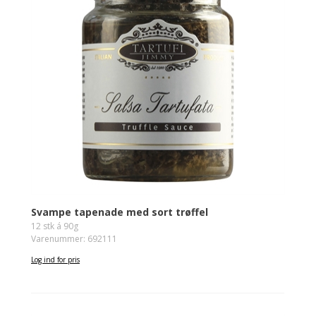
Svampe tapenade med sort trøffel
12 stk á 90g
Varenummer: 692111
Log ind for pris