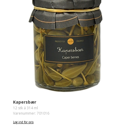
Kapersbær
12 stk á 314 ml
Varenummer: 701016
Log ind for pris