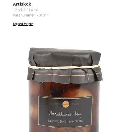
Artiskok
12 stk á 314 ml
Varenummer: 701011
Log ind for pris