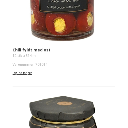
Chili fyldt med ost
12 stk á 314 ml
Varenummer: 701014
Log ind for pris