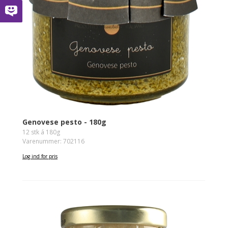
Genovese pesto - 180g
12 stk á 180g
Varenummer: 702116
Log ind for pris