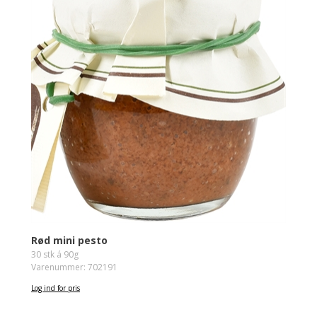
Rød mini pesto
30 stk á 90g
Varenummer: 702191
Log ind for pris