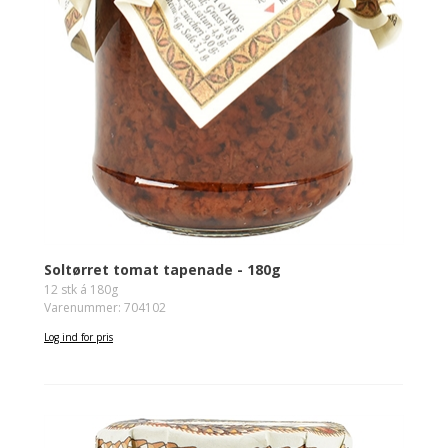
Soltørret tomat tapenade - 180g
12 stk á 180g
Varenummer: 704102
Log ind for pris