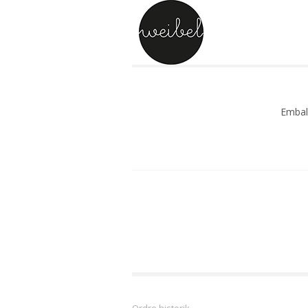
Embal
Bulk s
Enkelt
Slik o
Slik o
Slik 
Slik o
Slik 
Slik o
Slik o
Ordre historik