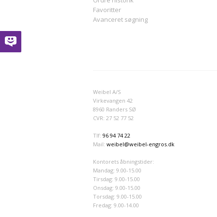
Favoritter
Avanceret søgning
Weibel A/S
Virkevangen 42
8960 Randers SØ
CVR: 27 52 77 52
Tlf:
96 94 74 22
Mail:
weibel@weibel-engros.dk
Kontorets åbningstider:
Mandag: 9.00-15.00
Tirsdag: 9.00-15.00
Onsdag: 9.00-15.00
Torsdag: 9.00-15.00
Fredag: 9.00-14.00