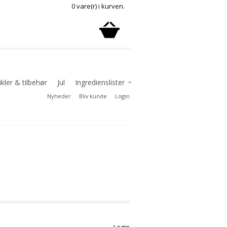
0 vare(r) i kurven.
kler & tilbehør
Jul
Ingredienslister
Nyheder
Bliv kunde
Login
Ingredienslister chokolade
Ingredienslister delikatesse
Ingredienslister konfekture
småkager
Login