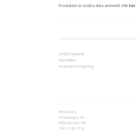
Produktet er endnu ikke anmeldt. Klik
her
Ordre historik
Favoritter
Avanceret søgning
Weibel A/S
Virkevangen 42
8960 Randers SØ
CVR: 27 52 77 52