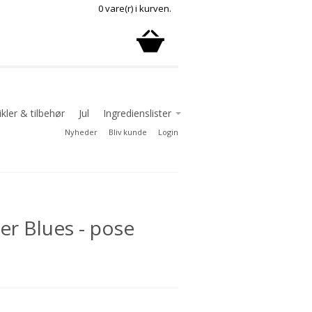
0 vare(r) i kurven.
kler & tilbehør
Jul
Ingredienslister
Nyheder
Bliv kunde
Login
Ingredienslister chokolade
Ingredienslister delikatesse
Ingredienslister konfekture
småkager
r Blues - pose