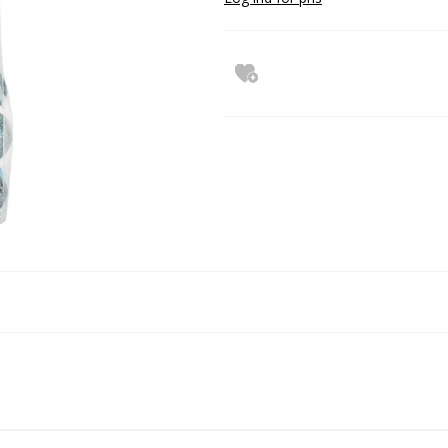
Slik og chokolade i store poser med top
Chips, Nødder & Marcipan
Dansk sodavand
Chokolade fantasi
Chokolade og lakrids uden tilsat sukker
Chokolade og lakrids uden tilsat sukker
Cafe chokolade