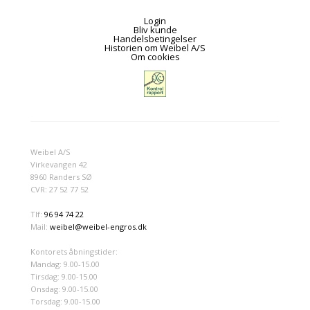
Login
Bliv kunde
Handelsbetingelser
Historien om Weibel A/S
Om cookies
Weibel A/S
Virkevangen 42
8960 Randers SØ
CVR: 27 52 77 52
Tlf:
96 94 74 22
Mail:
weibel@weibel-engros.dk
Kontorets åbningstider:
Mandag: 9.00-15.00
Tirsdag: 9.00-15.00
Onsdag: 9.00-15.00
Torsdag: 9.00-15.00