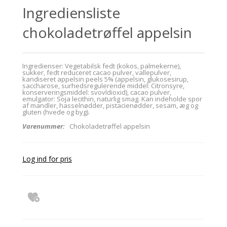
Ingrediensliste
chokoladetrøffel appelsin
Ingredienser: Vegetabilsk fedt (kokos, palmekerne),
sukker, fedt reduceret cacao pulver, vallepulver,
kandiseret appelsin peels 5% (appelsin, glukosesirup,
saccharose, surhedsregulerende middel: Citronsyre,
konserveringsmiddel: svovldioxid), cacao pulver,
emulgator: Soja lecithin, naturlig smag. Kan indeholde spor
af mandler, hasselnødder, pistacienødder, sesam, æg og
gluten (hvede og byg).
Varenummer:
Chokoladetrøffel appelsin
Log ind for pris