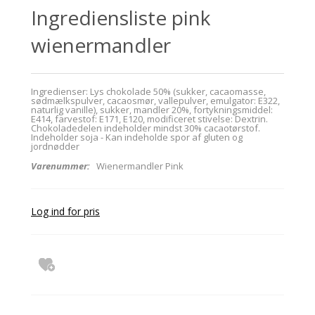
Ingrediensliste pink
wienermandler
Ingredienser: Lys chokolade 50% (sukker, cacaomasse,
sødmælkspulver, cacaosmør, vallepulver, emulgator: E322,
naturlig vanille), sukker, mandler 20%, fortykningsmiddel:
E414, farvestof: E171, E120, modificeret stivelse: Dextrin.
Chokoladedelen indeholder mindst 30% cacaotørstof.
Indeholder soja - Kan indeholde spor af gluten og
jordnødder
Varenummer:
Wienermandler Pink
Log ind for pris