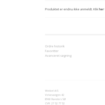
Produktet er endnu ikke anmeldt. Klik
her
Ordre historik
Favoritter
Avanceret søgning
Weibel A/S
Virkevangen 42
8960 Randers SØ
CVR: 27 52 77 52