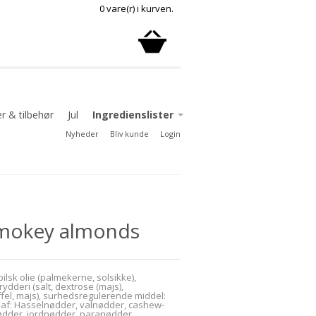
0 vare(r) i kurven.
er & tilbehør
Jul
Ingredienslister
Nyheder
Bliv kunde
Login
Ingredienslister chokolade
Ingredienslister delikatesse
Ingredienslister konfekture
åkager
 smokey almonds
lsk olie (palmekerne, solsikke),
ydderi (salt, dextrose (majs),
fel, majs), surhedsregulerende middel:
r af: Hasselnødder, valnødder, cashew-
der, jordnødder, paranødder,