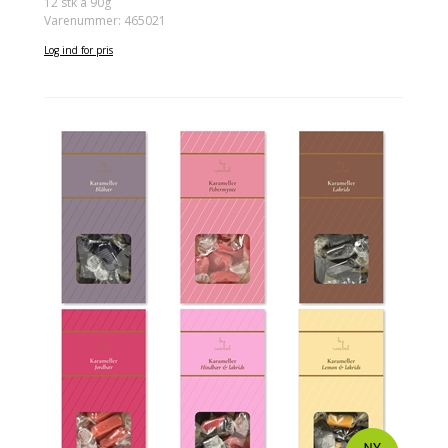
12 stk á 90g
Varenummer: 465021
Log ind for pris