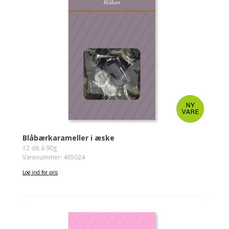
Blåbærkarameller i æske
12 stk á 90g
Varenummer: 465024
Log ind for pris