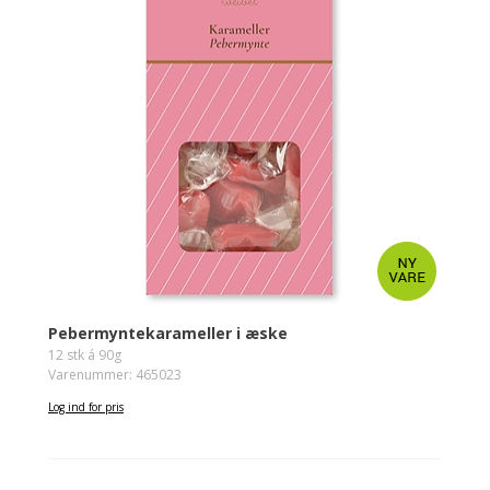
Pebermyntekarameller i æske
12 stk á 90g
Varenummer: 465023
Log ind for pris