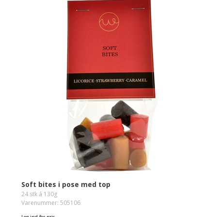
Soft bites i pose med top
24 stk á 130g
Varenummer: 505106
Log ind for pris