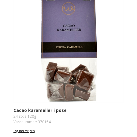
Cacao karameller i pose
24 stk á 120g
Varenummer: 370154
Log ind for pris