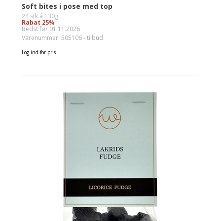
Soft bites i pose med top
24 stk á 130g
Rabat 25%
Bedst før 01.11.2026
Varenummer: 505106 - tilbud
Log ind for pris