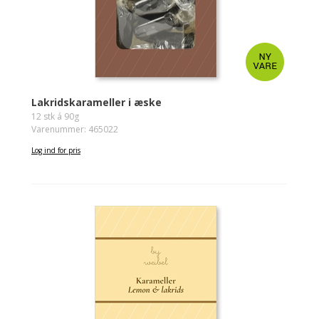
Lakridskarameller i æske
12 stk á 90g
Varenummer: 465022
Log ind for pris