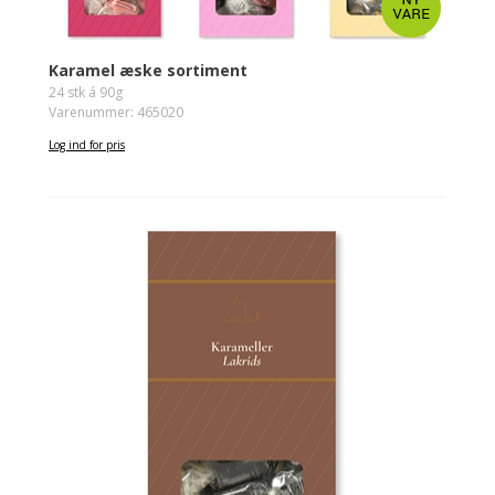
Karamel æske sortiment
24 stk á 90g
Varenummer: 465020
Log ind for pris