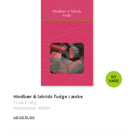
Hindbær & lakrids fudge i æske
12 stk á 105g
Varenummer: 465001
Log ind for pris