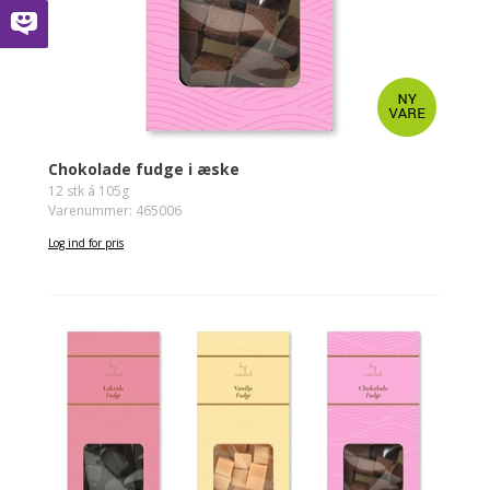
Chokolade fudge i æske
12 stk á 105g
Varenummer: 465006
Log ind for pris