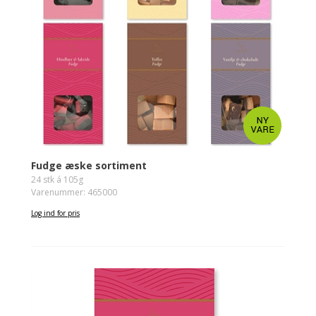
Fudge æske sortiment
24 stk á 105g
Varenummer: 465000
Log ind for pris