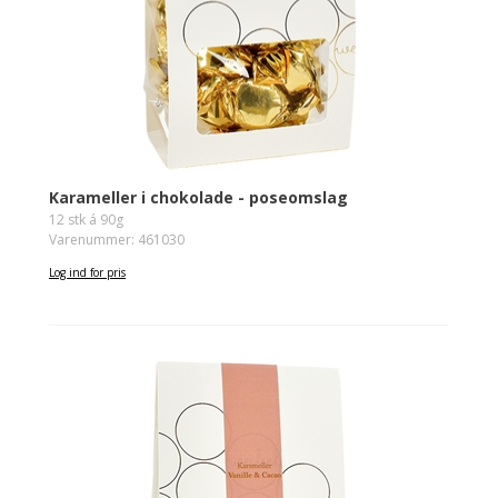
Karameller i chokolade - poseomslag
12 stk á 90g
Varenummer: 461030
Log ind for pris