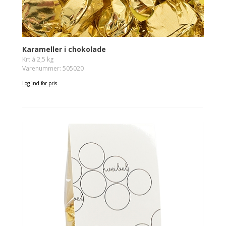
Karameller i chokolade
Krt á 2,5 kg
Varenummer: 505020
Log ind for pris