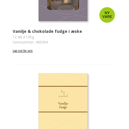
Vanilje & chokolade fudge i æske
12 stk á 105g
Varenummer: 465004
Log ind for pris