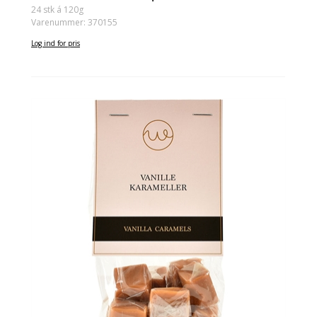
24 stk á 120g
Varenummer: 370155
Log ind for pris