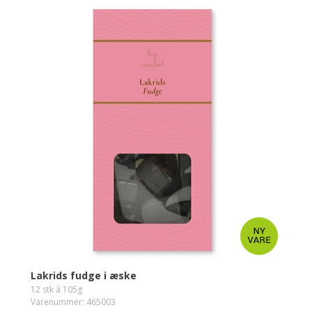
Lakrids fudge i æske
12 stk á 105g
Varenummer: 465003