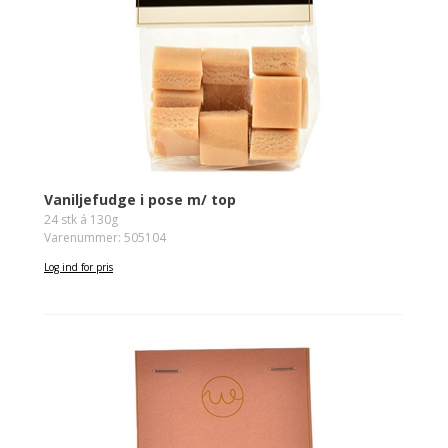
Vaniljefudge i pose m/ top
24 stk á 130g
Varenummer: 505104
Log ind for pris