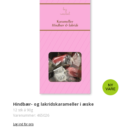
Hindbær- og lakridskarameller i æske
12 stk á 90g
Varenummer: 465026
Log ind for pris