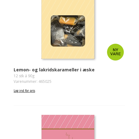
Lemon- og lakridskarameller i æske
12 stk á 90g
Varenummer: 465025
Log ind for pris