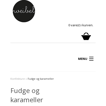
0 vare(r) i kurven.
MENU
Konfekture
»
Fudge og karameller
Fudge og
karameller