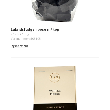
Lakridsfudge i pose m/ top
24 stk á 130g
Varenummer: 505105
Log ind for pris