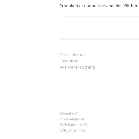
Produktet er endnu ikke anmeldt. Klik
her
Ordre historik
Favoritter
Avanceret søgning
Weibel A/S
Virkevangen 42
8960 Randers SØ
CVR: 27 52 77 52