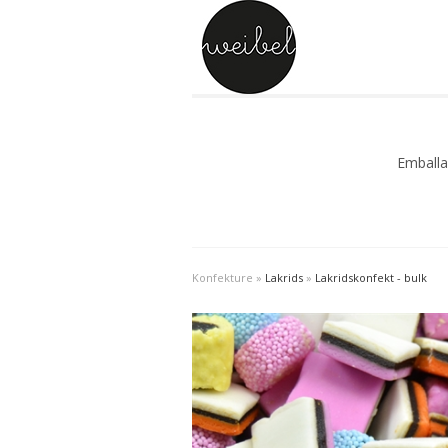
Emballa
Bulk sl
Enkelt 
Slik og
Konfekture
»
Lakrids
»
Lakridskonfekt - bulk
Slik og
Slik og
Slik og 
Slik og
Slik og
Slik og