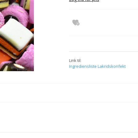
Slik og chokolade i store poser med top
Chips, Nødder & Marcipan
Dansk sodavand
Chokolade fantasi
Chokolade og lakrids uden tilsat sukker
Chokolade og lakrids uden tilsat sukker
Cafe chokolade
Link til:
Ingrediensliste Lakridskonfekt