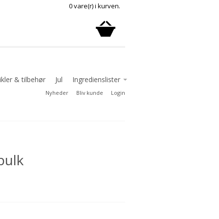
0 vare(r) i kurven.
kler & tilbehør
Jul
Ingredienslister
Nyheder
Bliv kunde
Login
Ingredienslister chokolade
Ingredienslister delikatesse
Ingredienslister konfekture
småkager
bulk