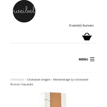
0 vare(r) i kurven.
MENU
Chokolade
»
Chokolade dragée
»
Mandeldragé lys chokolade
Bronze i høj æske