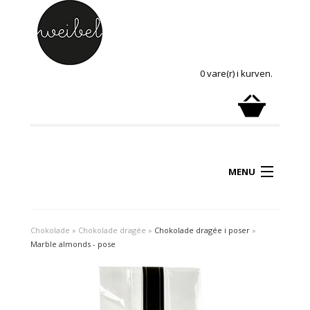
0 vare(r) i kurven.
MENU
Chokolade
»
Chokolade dragée
»
Chokolade dragée i poser
»
Marble almonds - pose