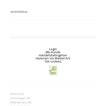
anmeldelse.
Login
Bliv kunde
Handelsbetingelser
Historien om Weibel A/S
Om cookies
Weibel A/S
Virkevangen 42
8960 Randers SØ