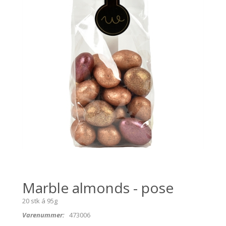
Marble almonds - pose
20 stk á 95g
Varenummer:
473006