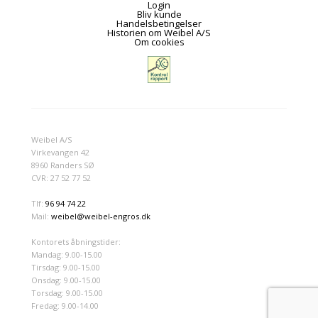
Login
Bliv kunde
Handelsbetingelser
Historien om Weibel A/S
Om cookies
Weibel A/S
Virkevangen 42
8960 Randers SØ
CVR: 27 52 77 52
Tlf:
96 94 74 22
Mail:
weibel@weibel-engros.dk
Kontorets åbningstider:
Mandag: 9.00-15.00
Tirsdag: 9.00-15.00
Onsdag: 9.00-15.00
Torsdag: 9.00-15.00
Fredag: 9.00-14.00