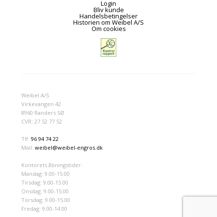
Login
Bliv kunde
Handelsbetingelser
Historien om Weibel A/S
Om cookies
Weibel A/S
Virkevangen 42
8960 Randers SØ
CVR: 27 52 77 52
Tlf:
96 94 74 22
Mail:
weibel@weibel-engros.dk
Kontorets åbningstider:
Mandag: 9.00-15.00
Tirsdag: 9.00-15.00
Onsdag: 9.00-15.00
Torsdag: 9.00-15.00
Fredag: 9.00-14.00